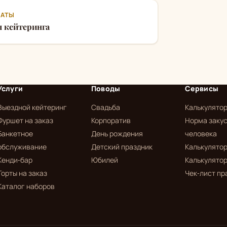
АТЫ
 кейтеринга
Услуги
Поводы
Сервисы
Выездной кейтеринг
Свадьба
Калькулято
Фуршет на заказ
Корпоратив
Норма закус
Банкетное
День рождения
человека
обслуживание
Детский праздник
Калькулятор
Кенди-бар
Юбилей
Калькулятор
Торты на заказ
Чек-лист пр
Каталог наборов