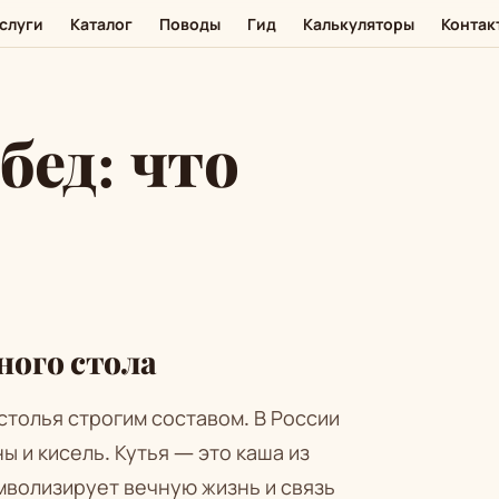
слуги
Каталог
Поводы
Гид
Калькуляторы
Контак
ед: что
ого стола
толья строгим составом. В России
ы и кисель. Кутья — это каша из
мволизирует вечную жизнь и связь