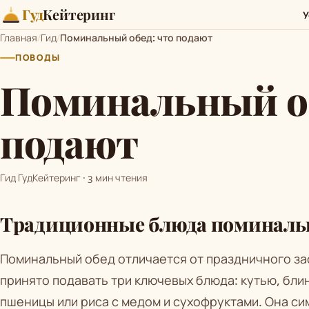
Гуд
Кейтеринг
У
Главная
/
Гид
/
Поминальный обед: что подают
ПОВОДЫ
Поминальный об
подают
Гид ГудКейтеринг · 3 мин чтения
Традиционные блюда поминальн
Поминальный обед отличается от праздничного зас
принято подавать три ключевых блюда: кутью, блин
пшеницы или риса с медом и сухофруктами. Она си