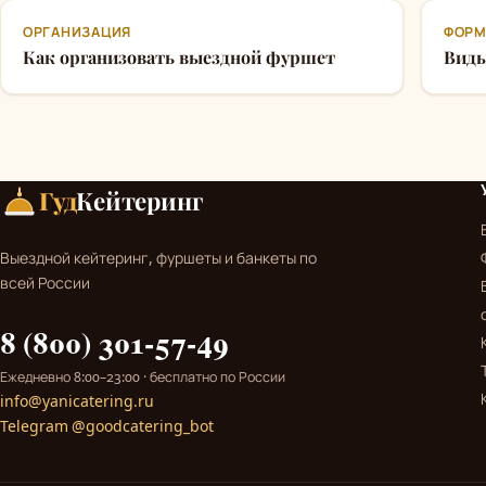
ОРГАНИЗАЦИЯ
ФОРМ
Как организовать выездной фуршет
Виды
Гуд
Кейтеринг
Выездной кейтеринг, фуршеты и банкеты по
всей России
8 (800) 301-57-49
Ежедневно 8:00–23:00 · бесплатно по России
info@yanicatering.ru
Telegram @goodcatering_bot