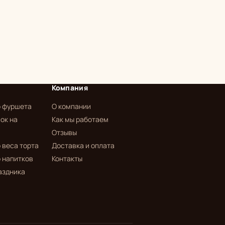
Компания
р фуршета
О компании
ок на
Как мы работаем
Отзывы
 веса торта
Доставка и оплата
 напитков
Контакты
аздника