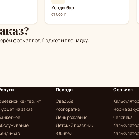
Кенди-бар
от 600 ₽
аказ?
берём формат под бюджет и площадку.
Услуги
Поводы
Сервисы
Выездной кейтеринг
Свадьба
Калькулято
Фуршет на заказ
Корпоратив
Норма закус
Банкетное
День рождения
человека
обслуживание
Детский праздник
Калькулятор
Кенди-бар
Юбилей
Калькулятор