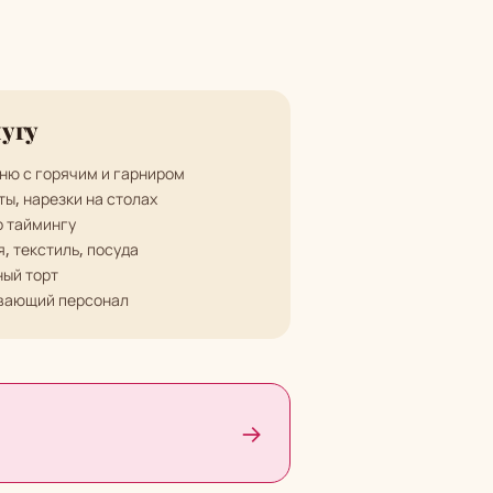
лугу
ню с горячим и гарниром
ты, нарезки на столах
о таймингу
я, текстиль, посуда
ый торт
ивающий персонал
→