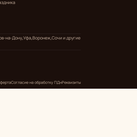
аздника
ов-на-Дону,
Уфа,
Воронеж,
Сочи
и другие
ферта
Согласие на обработку ПДн
Реквизиты