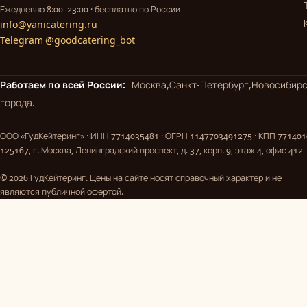
Ежедневно 8:00–23:00 · бесплатно по России
info@yanicatering.ru
Telegram @goodcatering_bot
Работаем по всей России:
Москва,
Санкт-Петербург,
Новосибирс
города.
ООО «ГудКейтеринг» · ИНН 7714035481 · ОГРН 1147703491275 · КПП 77140
125167, г. Москва, Ленинградский проспект, д. 37, корп. 9, этаж 4, офис 412
© 2026 ГудКейтеринг. Цены на сайте носят справочный характер и не
являются публичной офертой.