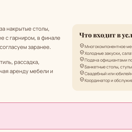
за накрытые столы,
Что входит в ус
е с гарниром, в финале
 согласуем заранее.
Многокомпонентное ме
Холодные закуски, сала
Подача официантами п
тиль, рассадка,
Банкетные столы, стуль
ючая аренду мебели и
Свадебный или юбилейн
Координатор и обслуж