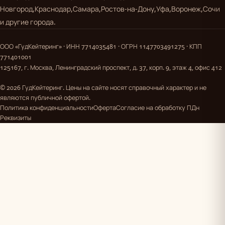
Новгород,
Краснодар,
Самара,
Ростов-на-Дону,
Уфа,
Воронеж,
Сочи
и другие города.
ООО «ГудКейтеринг» · ИНН 7714035481 · ОГРН 1147703491275 · КПП
771401001
125167, г. Москва, Ленинградский проспект, д. 37, корп. 9, этаж 4, офис 412
© 2026 ГудКейтеринг. Цены на сайте носят справочный характер и не
являются публичной офертой.
Политика конфиденциальности
Оферта
Согласие на обработку ПДн
Реквизиты